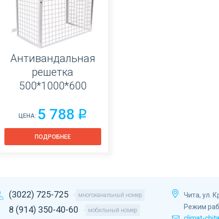
Антивандальная
решетка
500*1000*600
5 788
q
ЦЕНА:
ПОДРОБНЕЕ
(3022) 725-725
Чита, ул. 
многоканальный номер
Режим раб
8 (914) 350-40-60
мобильный номер
climat-chit