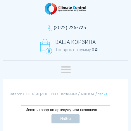
(3022) 725-725
ВАША КОРЗИНА:
Товаров на сумму
0
q
0
/
/
/
/
Каталог
КОНДИЦИОНЕРЫ
Настенные
AXIOMA
серия Н
Найти